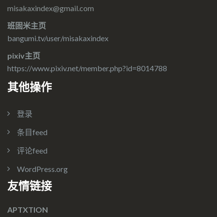
misakaxindex@gmail.com
班固米主页
bangumi.tv/user/misakaxindex
pixiv主页
https://www.pixiv.net/member.php?id=8014788
其他操作
登录
条目feed
评论feed
WordPress.org
友情链接
APTXTION