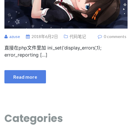
azuse
2018年6月2日
代码笔记
0 comments
直接在php文件里加 ini_set(‘display_errors’,1);
error_reporting […]
Read more
Categories