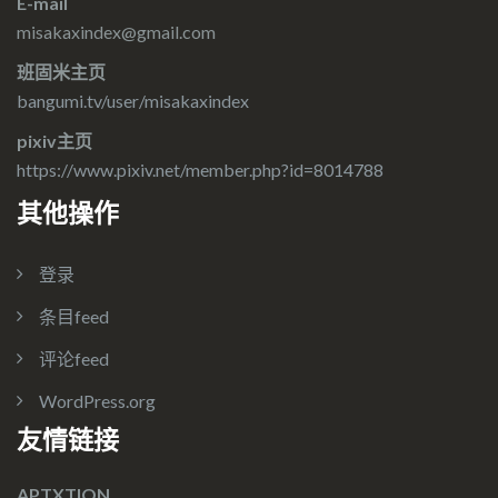
E-mail
misakaxindex@gmail.com
班固米主页
bangumi.tv/user/misakaxindex
pixiv主页
https://www.pixiv.net/member.php?id=8014788
其他操作
登录
条目feed
评论feed
WordPress.org
友情链接
APTXTION