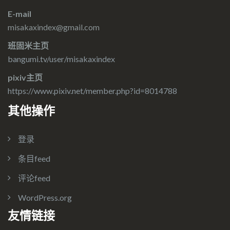
E-mail
misakaxindex@gmail.com
班固米主页
bangumi.tv/user/misakaxindex
pixiv主页
https://www.pixiv.net/member.php?id=8014788
其他操作
登录
条目feed
评论feed
WordPress.org
友情链接