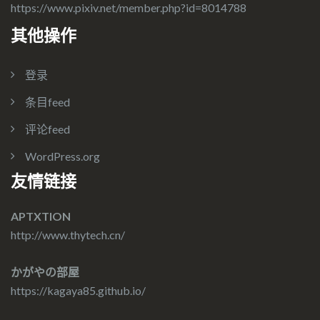
https://www.pixiv.net/member.php?id=8014788
其他操作
登录
条目feed
评论feed
WordPress.org
友情链接
APTXTION
http://www.thytech.cn/
かがやの部屋
https://kagaya85.github.io/