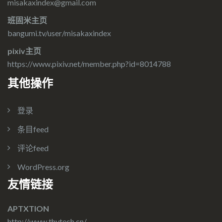
misakaxindex@gmail.com
班固米主页
bangumi.tv/user/misakaxindex
pixiv主页
https://www.pixiv.net/member.php?id=8014788
其他操作
登录
条目feed
评论feed
WordPress.org
友情链接
APTXTION
http://www.thytech.cn/