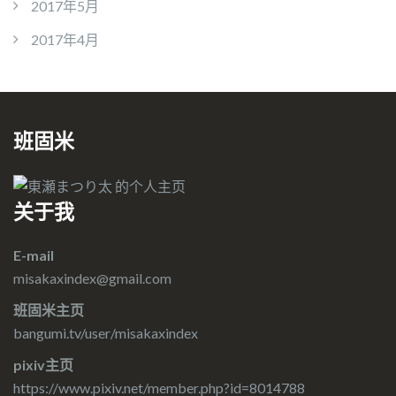
2017年5月
2017年4月
班固米
关于我
E-mail
misakaxindex@gmail.com
班固米主页
bangumi.tv/user/misakaxindex
pixiv主页
https://www.pixiv.net/member.php?id=8014788