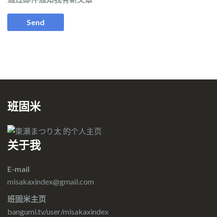
班固米
关于我
E-mail
misakaxindex@gmail.com
班固米主页
bangumi.tv/user/misakaxindex