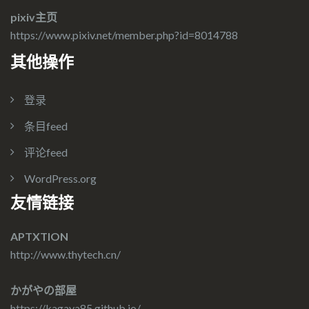
pixiv主页
https://www.pixiv.net/member.php?id=8014788
其他操作
登录
条目feed
评论feed
WordPress.org
友情链接
APTXTION
http://www.thytech.cn/
かがやの部屋
https://kagaya85.github.io/