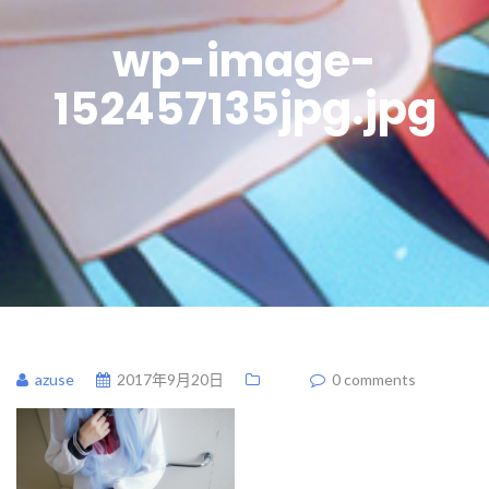
wp-image-
152457135jpg.jpg
azuse
2017年9月20日
0 comments