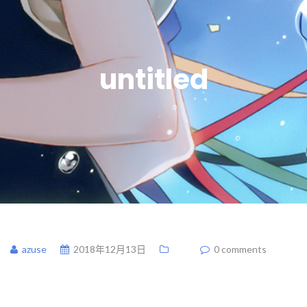
untitled
azuse
2018年12月13日
0 comments