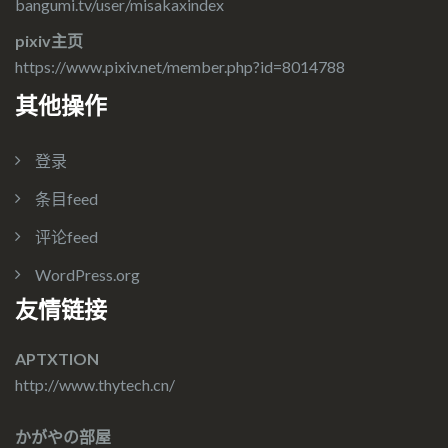
bangumi.tv/user/misakaxindex
pixiv主页
https://www.pixiv.net/member.php?id=8014788
其他操作
登录
条目feed
评论feed
WordPress.org
友情链接
APTXTION
http://www.thytech.cn/
かがやの部屋