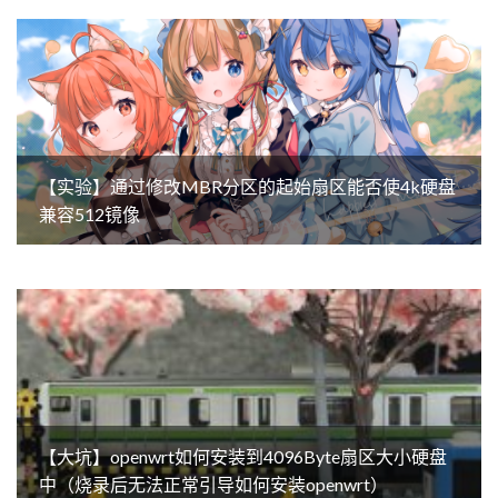
【实验】通过修改MBR分区的起始扇区能否使4k硬盘
兼容512镜像
【大坑】openwrt如何安装到4096Byte扇区大小硬盘
中（烧录后无法正常引导如何安装openwrt）