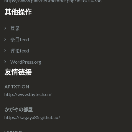
https://www.pixiv.net/member.php?id=8014788
其他操作
登录
条目feed
评论feed
WordPress.org
友情链接
APTXTION
http://www.thytech.cn/
かがやの部屋
https://kagaya85.github.io/