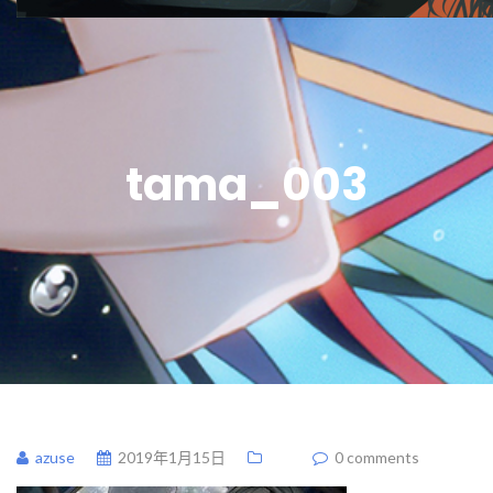
tama_003
azuse
2019年1月15日
0 comments