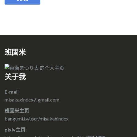
班固米
关于我
E-mail
misakaxindex@gmail.com
班固米主页
bangumi.tv/user/misakaxindex
pixiv主页