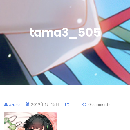
tama3_505
azuse
2019年1月15日
0 comments