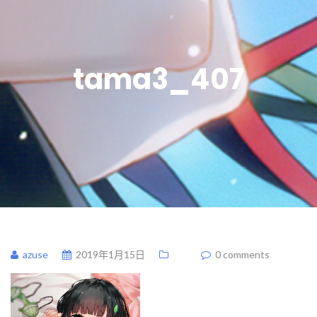
tama3_407
azuse
2019年1月15日
0 comments