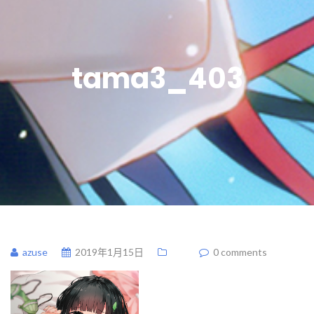
tama3_403
azuse
2019年1月15日
0 comments