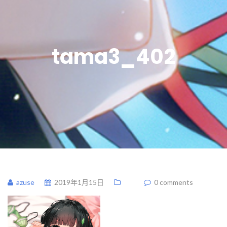
tama3_402
azuse
2019年1月15日
0 comments