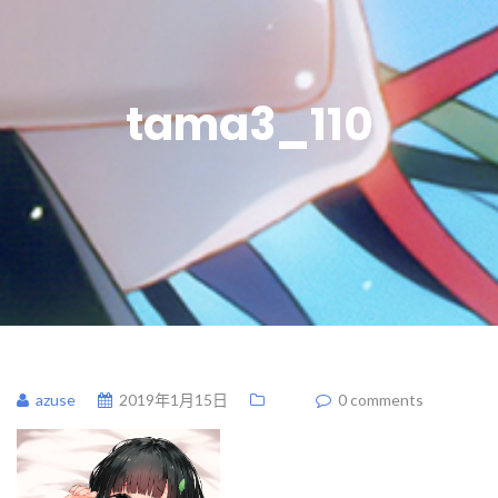
tama3_110
azuse
2019年1月15日
0 comments