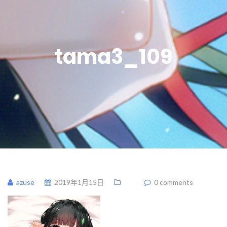
tama3_109
azuse
2019年1月15日
0 comments