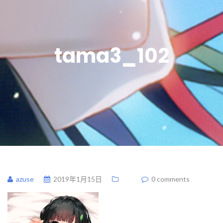
tama3_102
azuse
2019年1月15日
0 comments