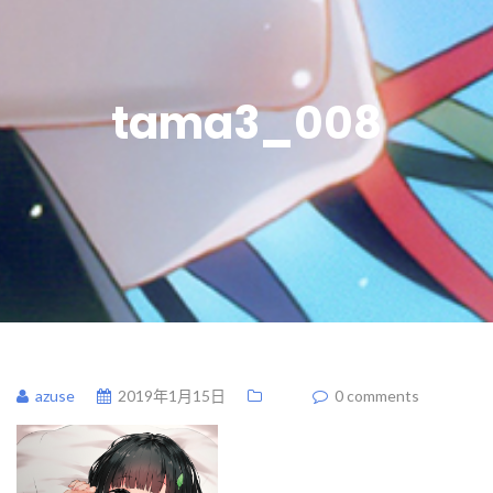
tama3_008
azuse
2019年1月15日
0 comments