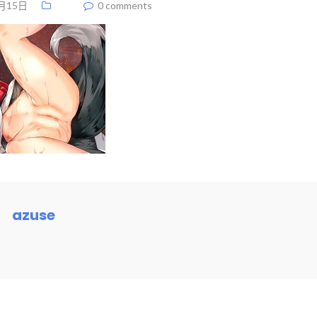
月15日
0 comments
azuse