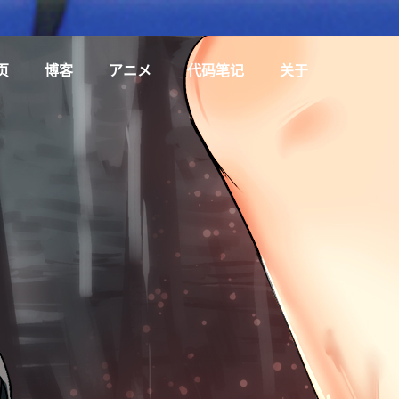
页
博客
アニメ
代码笔记
关于