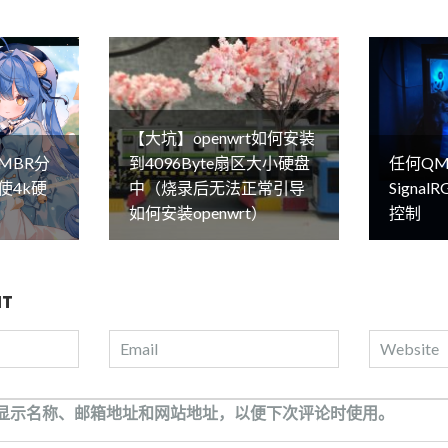
【大坑】openwrt如何安装
MBR分
到4096Byte扇区大小硬盘
任何QM
使4k硬
中（烧录后无法正常引导
Signa
如何安装openwrt）
控制
NT
显示名称、邮箱地址和网站地址，以便下次评论时使用。