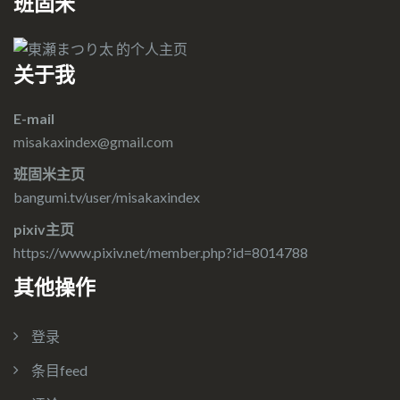
班固米
关于我
E-mail
misakaxindex@gmail.com
班固米主页
bangumi.tv/user/misakaxindex
pixiv主页
https://www.pixiv.net/member.php?id=8014788
其他操作
登录
条目feed