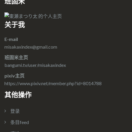
班固米
关于我
E-mail
misakaxindex@gmail.com
班固米主页
bangumi.tv/user/misakaxindex
pixiv主页
https://www.pixiv.net/member.php?id=8014788
其他操作
登录
条目feed