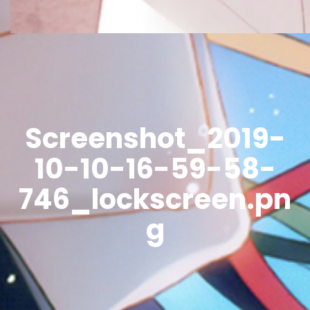
Screenshot_2019-
10-10-16-59-58-
746_lockscreen.pn
g