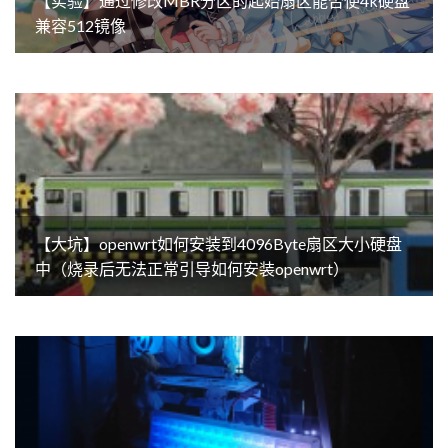
【实验】通过修改MBR分区的起始扇区能否使4k硬盘
兼容512镜像
【大坑】openwrt如何安装到4096Byte扇区大小硬盘
中（烧录后无法正常引导如何安装openwrt）