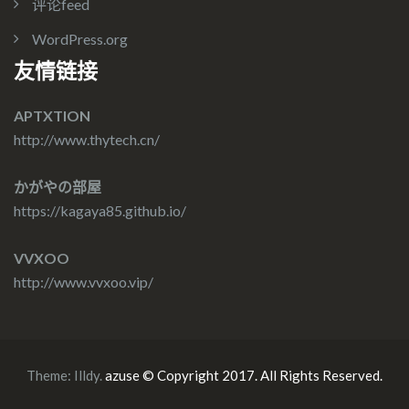
评论feed
WordPress.org
友情链接
APTXTION
http://www.thytech.cn/
かがやの部屋
https://kagaya85.github.io/
VVXOO
http://www.vvxoo.vip/
Theme:
Illdy
.
azuse © Copyright 2017. All Rights Reserved.