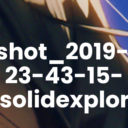
shot_2019
23-43-15-
solidexplo