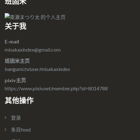
班固米
关于我
E-mail
misakaxindex@gmail.com
班固米主页
bangumi.tv/user/misakaxindex
pixiv主页
https://www.pixiv.net/member.php?id=8014788
其他操作
登录
条目feed