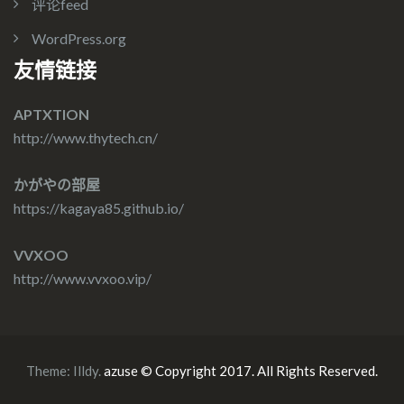
评论feed
WordPress.org
友情链接
APTXTION
http://www.thytech.cn/
かがやの部屋
https://kagaya85.github.io/
VVXOO
http://www.vvxoo.vip/
Theme:
Illdy
.
azuse © Copyright 2017. All Rights Reserved.