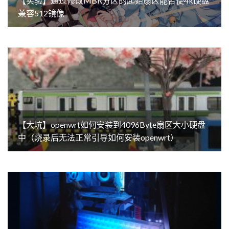
【实验】通过修改MBR分区的起始扇区能否使4k硬盘
兼容512镜像
【大坑】openwrt如何安装到4096Byte扇区大小硬盘
中（烧录后无法正常引导如何安装openwrt）