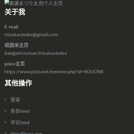
关于我
E-mail
misakaxindex@gmail.com
班固米主页
bangumi.tv/user/misakaxindex
pixiv主页
https://www.pixiv.net/member.php?id=8014788
其他操作
登录
条目feed
评论feed
WordPress.org