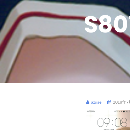
S80
azuse
2018年