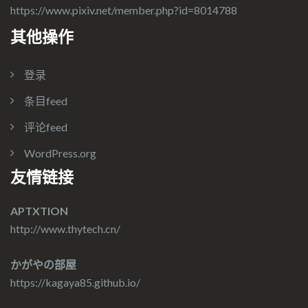
https://www.pixiv.net/member.php?id=8014788
其他操作
登录
条目feed
评论feed
WordPress.org
友情链接
APTXTION
http://www.thytech.cn/
かがやの部屋
https://kagaya85.github.io/