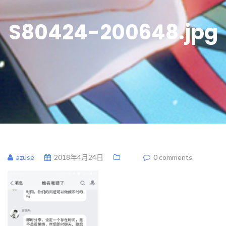
S80424-200648.jpg
azuse
2018年4月24日
0 comments