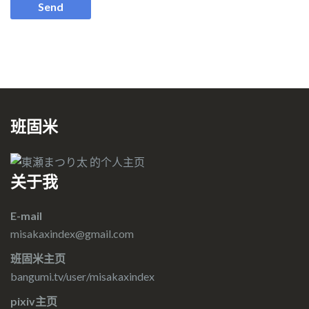
班固米
关于我
E-mail
misakaxindex@gmail.com
班固米主页
bangumi.tv/user/misakaxindex
pixiv主页