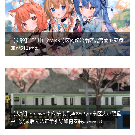
【实验】通过修改MBR分区的起始扇区能否使4k硬盘
兼容512镜像
【大坑】openwrt如何安装到4096Byte扇区大小硬盘
中（烧录后无法正常引导如何安装openwrt）