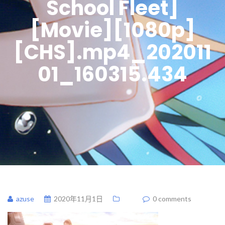
School Fleet]
[Movie][1080p]
[CHS].mp4_202011
01_160315.434
azuse
2020年11月1日
0 comments