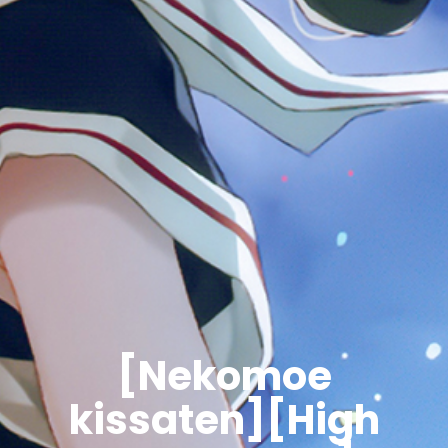
[Nekomoe
kissaten][High