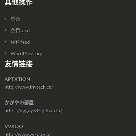
其他操作
登录
条目feed
评论feed
WordPress.org
友情链接
APTXTION
http://www.thytech.cn/
かがやの部屋
https://kagaya85.github.io/
VVXOO
http://www.vvxoo.vip/