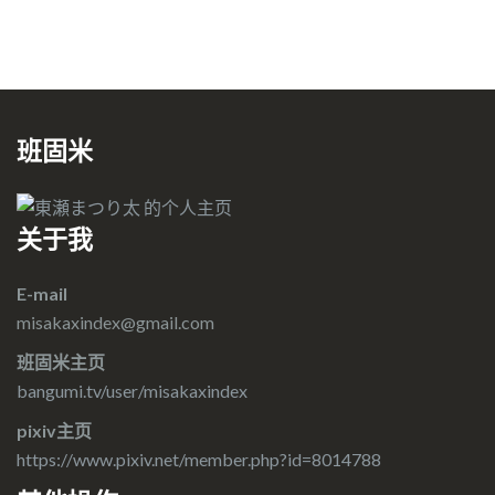
班固米
关于我
E-mail
misakaxindex@gmail.com
班固米主页
bangumi.tv/user/misakaxindex
pixiv主页
https://www.pixiv.net/member.php?id=8014788