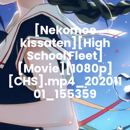
[Nekomoe
kissaten][High
School Fleet]
[Movie][1080p]
[CHS].mp4_202011
01_155359