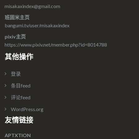
misakaxindex@gmail.com
班固米主页
bangumi.tv/user/misakaxindex
pixiv主页
https://www.pixiv.net/member.php?id=8014788
其他操作
登录
条目feed
评论feed
WordPress.org
友情链接
APTXTION