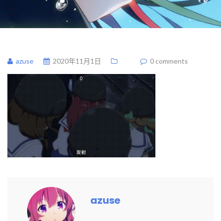
azuse
2020年11月1日
0 comments
azuse