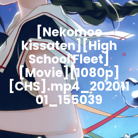
[Nekomoe
kissaten][High
School Fleet]
[Movie][1080p]
[CHS].mp4_202011
01_155039