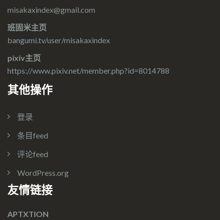
misakaxindex@gmail.com
班固米主页
bangumi.tv/user/misakaxindex
pixiv主页
https://www.pixiv.net/member.php?id=8014788
其他操作
登录
条目feed
评论feed
WordPress.org
友情链接
APTXTION