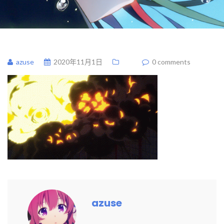
azuse
2020年11月1日
0 comments
azuse