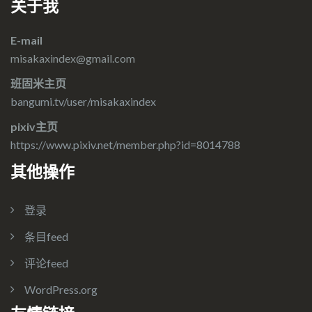
关于我
E-mail
misakaxindex@gmail.com
班固米主页
bangumi.tv/user/misakaxindex
pixiv主页
https://www.pixiv.net/member.php?id=8014788
其他操作
登录
条目feed
评论feed
WordPress.org