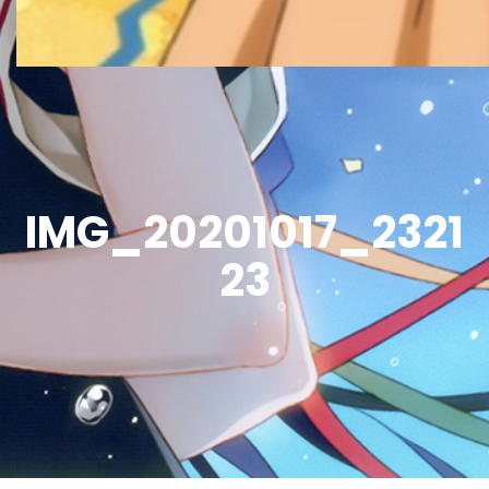
IMG_20201017_2321
23