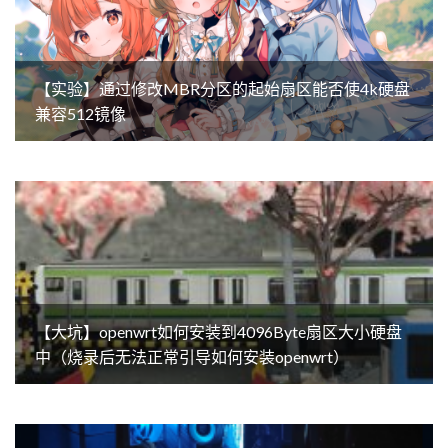
【实验】通过修改MBR分区的起始扇区能否使4k硬盘
兼容512镜像
【大坑】openwrt如何安装到4096Byte扇区大小硬盘
中（烧录后无法正常引导如何安装openwrt）