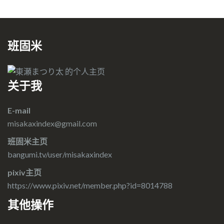
班固米
关于我
E-mail
misakaxindex@gmail.com
班固米主页
bangumi.tv/user/misakaxindex
pixiv主页
https://www.pixiv.net/member.php?id=8014788
其他操作