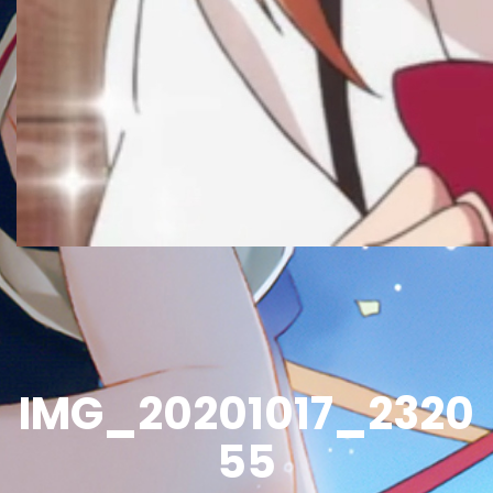
IMG_20201017_2320
55