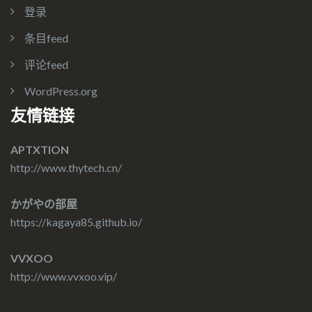
登录
条目feed
评论feed
WordPress.org
友情链接
APTXTION
http://www.thytech.cn/
かがやの部屋
https://kagaya85.github.io/
VVXOO
http://www.vvxoo.vip/