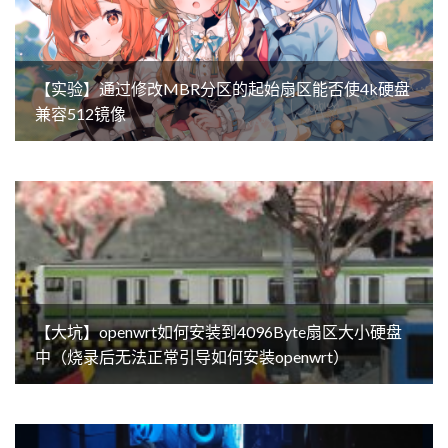
【实验】通过修改MBR分区的起始扇区能否使4k硬盘
兼容512镜像
【大坑】openwrt如何安装到4096Byte扇区大小硬盘
中（烧录后无法正常引导如何安装openwrt）