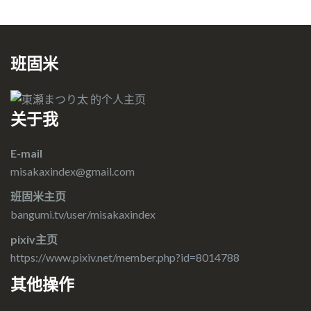
班固米
关于我
E-mail
misakaxindex@gmail.com
班固米主页
bangumi.tv/user/misakaxindex
pixiv主页
https://www.pixiv.net/member.php?id=8014788
其他操作