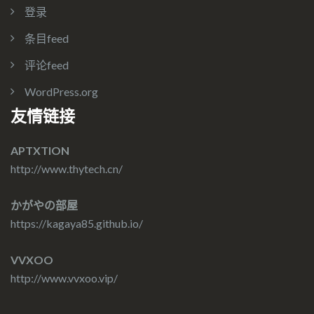
登录
条目feed
评论feed
WordPress.org
友情链接
APTXTION
http://www.thytech.cn/
かがやの部屋
https://kagaya85.github.io/
VVXOO
http://www.vvxoo.vip/