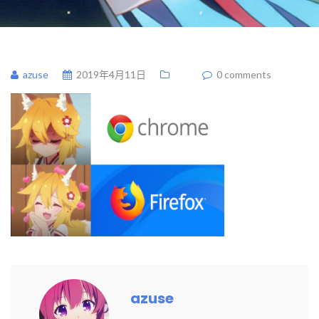
azuse
2019年4月11日
0 comments
azuse