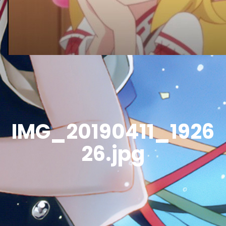
IMG_20190411_1926
26.jpg