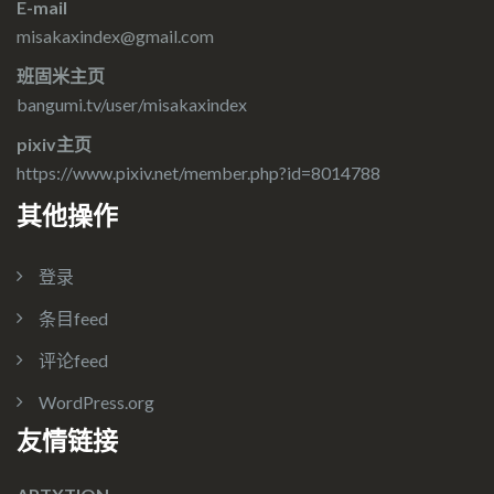
E-mail
misakaxindex@gmail.com
班固米主页
bangumi.tv/user/misakaxindex
pixiv主页
https://www.pixiv.net/member.php?id=8014788
其他操作
登录
条目feed
评论feed
WordPress.org
友情链接