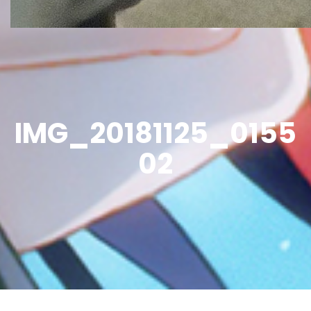
IMG_20181125_0155
02