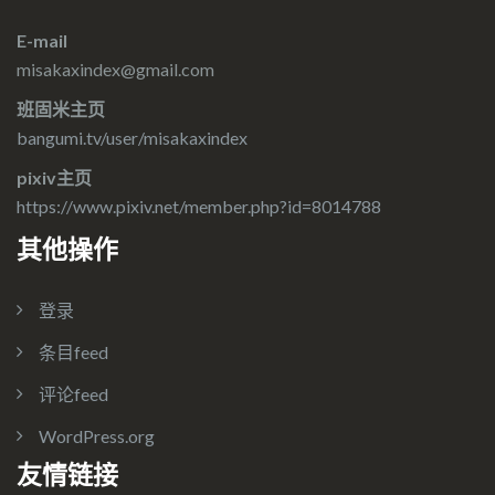
E-mail
misakaxindex@gmail.com
班固米主页
bangumi.tv/user/misakaxindex
pixiv主页
https://www.pixiv.net/member.php?id=8014788
其他操作
登录
条目feed
评论feed
WordPress.org
友情链接