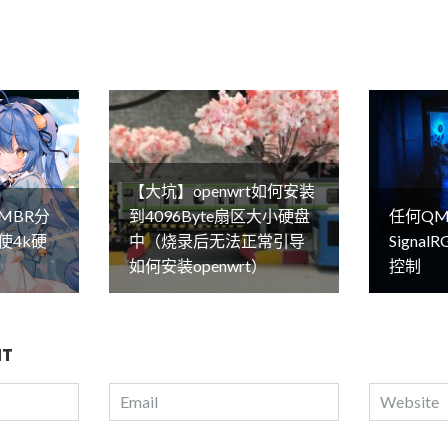
【大坑】openwrt如何安装
MBR分
到4096Byte扇区大小硬盘
任何QM
使4k硬
中（烧录后无法正常引导
Signa
如何安装openwrt）
控制
NT