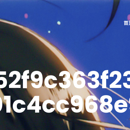
首
52f9c363f2
01c4cc968e