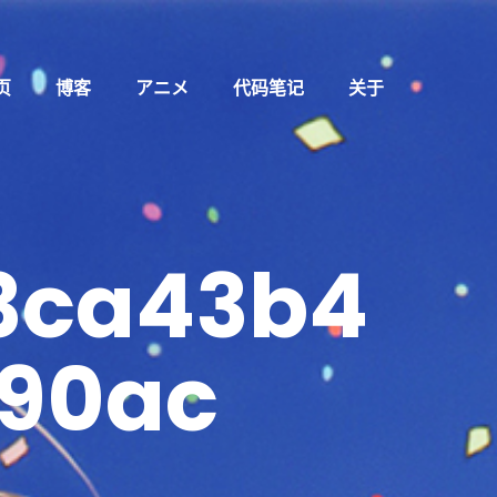
页
博客
アニメ
代码笔记
关于
3ca43b4
90ac