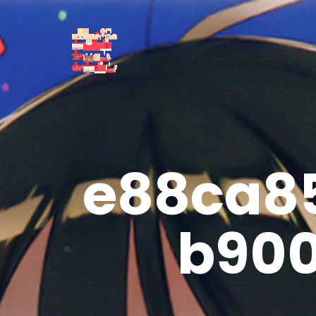
e88ca8
b90