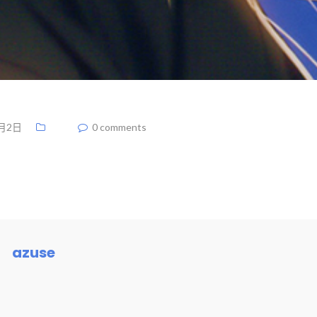
2月2日
0 comments
azuse