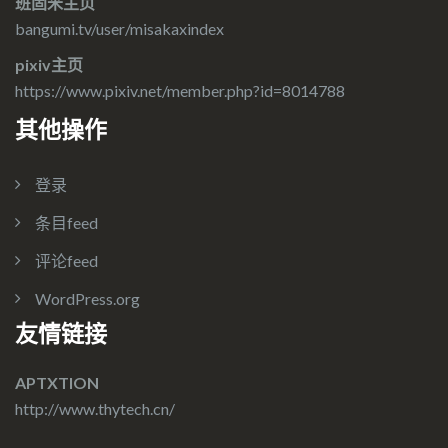
班固米主页
bangumi.tv/user/misakaxindex
pixiv主页
https://www.pixiv.net/member.php?id=8014788
其他操作
登录
条目feed
评论feed
WordPress.org
友情链接
APTXTION
http://www.thytech.cn/