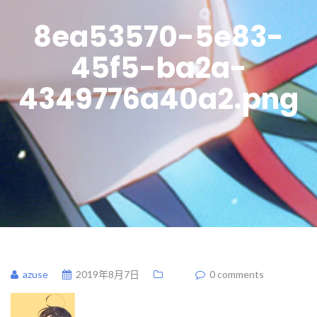
8ea53570-5e83-
45f5-ba2a-
4349776a40a2.png
azuse
2019年8月7日
0 comments