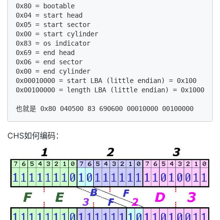
0x80 = bootable

0x04 = start head

0x05 = start sector

0x00 = start cylinder

0x83 = os indicator

0x69 = end head

0x06 = end sector

0x00 = end cylinder

0x00010000 = start LBA (little endian) = 0x100 

0x00100000 = length LBA (little endian) = 0x1000

CHS如何编码：