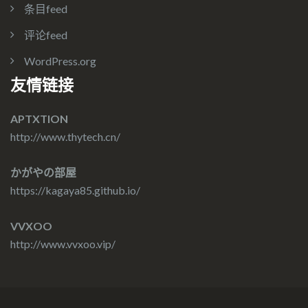
条目feed
评论feed
WordPress.org
友情链接
APTXTION
http://www.thytech.cn/
かがやの部屋
https://kagaya85.github.io/
VVXOO
http://www.vvxoo.vip/