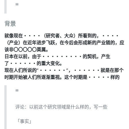
背景
就像现在・・・・（研究者、大众）所看到的，・・・・
（产业）在近年进步飞跃，在今后会形成新的产业链的，应
该非〇〇〇〇〇莫属。
日本在以前，由于・・・・・・・・・的契机，产生
了・・・・・・的重大变化。
现在人们所说的“・・・・・・”，・・・・・・就是在那个
时期开始被人们所逐渐重视。这个时期是・・・・・样的
评论：以前这个研究领域是什么样的，写一些
「事实」