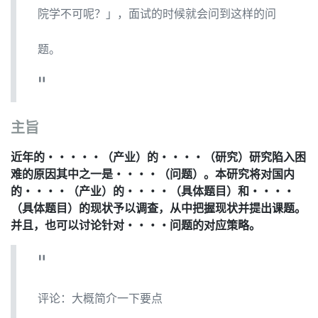
院学不可呢？」，面试的时候就会问到这样的问
题。
主旨
近年的・・・・・（产业）的・・・・（研究）研究陷入困
难的原因其中之一是・・・・（问题）。本研究将对国内
的・・・・（产业）的・・・・（具体题目）和・・・・
（具体题目）的现状予以调查，从中把握现状并提出课题。
并且，也可以讨论针对・・・・问题的对应策略。
评论：大概简介一下要点