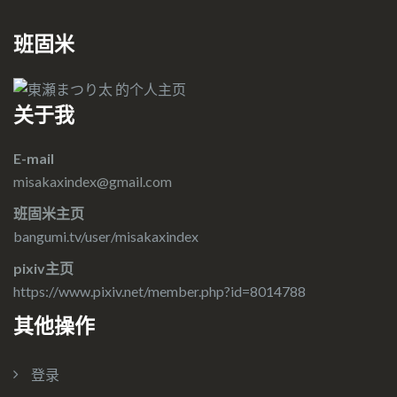
班固米
关于我
E-mail
misakaxindex@gmail.com
班固米主页
bangumi.tv/user/misakaxindex
pixiv主页
https://www.pixiv.net/member.php?id=8014788
其他操作
登录