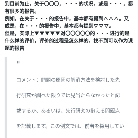
到目前为止，关于〇〇〇，・・・的状况，或是・・・，都
有很多的报告。
例如，在关于・・・的报告中，基本都有提到△△△。又
或是，在・・・的报告中，基本都有提到▽▽▽。
但是，实际上▼▼▼▼▼对〇〇〇〇〇的・・・进行的是
什么样的评价，评价的过程是怎么样的，找不到可以作为课
题的报告
コメント：問題の原因の解消方法を検討した先
行研究が調べた限りでは見当たらなかったと記
載するか、あるいは、先行研究の抱える問題点
を記載します。この例文では、前者を採用してい