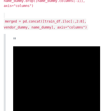
name_dummy.drop([name_dummy.columns[-1]],
axis="columns")
merged = pd.concat([train_df.iloc[:,2:8],
vendor_dummy, name_dummy], axis="columns")