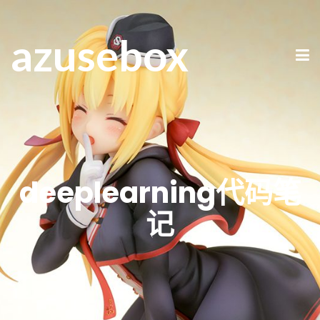
azusebox
deeplearning代码笔
记