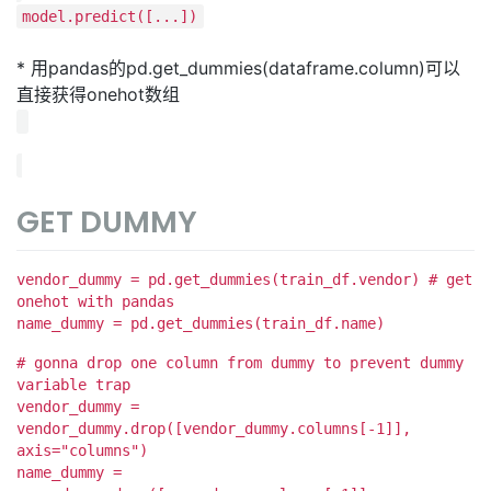
model.predict([...])
* 用pandas的pd.get_dummies(dataframe.column)可以
直接获得onehot数组
GET DUMMY
vendor_dummy = pd.get_dummies(train_df.vendor) # get
onehot with pandas
name_dummy = pd.get_dummies(train_df.name)
# gonna drop one column from dummy to prevent dummy
variable trap
vendor_dummy =
vendor_dummy.drop([vendor_dummy.columns[-1]],
axis="columns")
name_dummy =