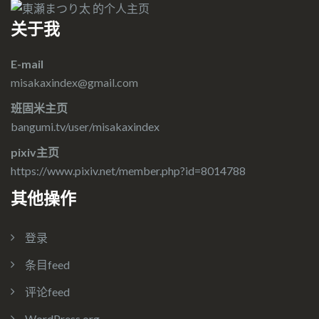
关于我
E-mail
misakaxindex@gmail.com
班固米主页
bangumi.tv/user/misakaxindex
pixiv主页
https://www.pixiv.net/member.php?id=8014788
其他操作
登录
条目feed
评论feed
WordPress.org