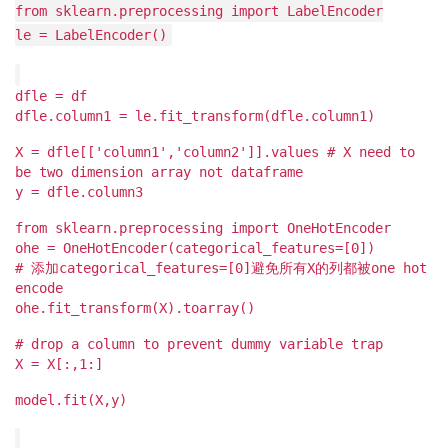
from sklearn.preprocessing import LabelEncoder
le = LabelEncoder()
dfle = df
dfle.column1 = le.fit_transform(dfle.column1)
X = dfle[['column1','column2']].values # X need to
be two dimension array not dataframe
y = dfle.column3
from sklearn.preprocessing import OneHotEncoder
ohe = OneHotEncoder(categorical_features=[0])
# 添加categorical_features=[0]避免所有X的列都被one hot
encode
ohe.fit_transform(X).toarray()
# drop a column to prevent dummy variable trap
X = X[:,1:]
model.fit(X,y)