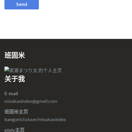
班固米
关于我
E-mail
misakaxindex@gmail.com
班固米主页
bangumi.tv/user/misakaxindex
pixiv主页