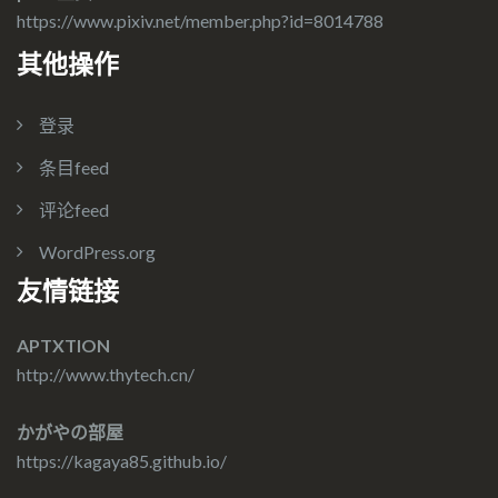
https://www.pixiv.net/member.php?id=8014788
其他操作
登录
条目feed
评论feed
WordPress.org
友情链接
APTXTION
http://www.thytech.cn/
かがやの部屋
https://kagaya85.github.io/