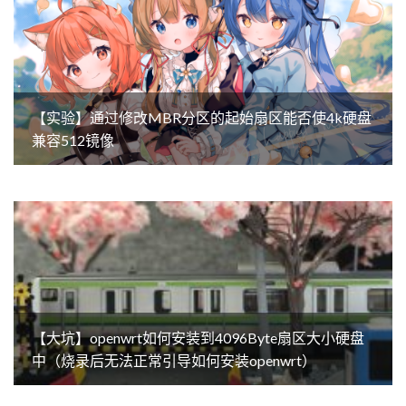
【实验】通过修改MBR分区的起始扇区能否使4k硬盘
兼容512镜像
【大坑】openwrt如何安装到4096Byte扇区大小硬盘
中（烧录后无法正常引导如何安装openwrt）