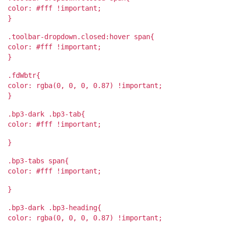
color: #fff !important;
}
.toolbar-dropdown.closed:hover span{
color: #fff !important;
}
.fdWbtr{
color: rgba(0, 0, 0, 0.87) !important;
}
.bp3-dark .bp3-tab{
color: #fff !important;
}
.bp3-tabs span{
color: #fff !important;
}
.bp3-dark .bp3-heading{
color: rgba(0, 0, 0, 0.87) !important;