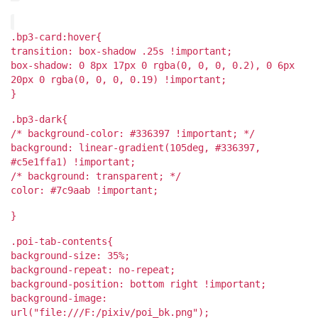
.bp3-card:hover{
transition: box-shadow .25s !important;
box-shadow: 0 8px 17px 0 rgba(0, 0, 0, 0.2), 0 6px
20px 0 rgba(0, 0, 0, 0.19) !important;
}
.bp3-dark{
/* background-color: #336397 !important; */
background: linear-gradient(105deg, #336397,
#c5e1ffa1) !important;
/* background: transparent; */
color: #7c9aab !important;
}
.poi-tab-contents{
background-size: 35%;
background-repeat: no-repeat;
background-position: bottom right !important;
background-image:
url("file:///F:/pixiv/poi_bk.png");