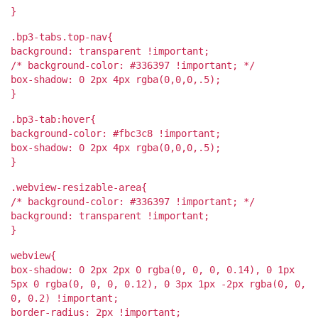
}
.bp3-tabs.top-nav{
background: transparent !important;
/* background-color: #336397 !important; */
box-shadow: 0 2px 4px rgba(0,0,0,.5);
}
.bp3-tab:hover{
background-color: #fbc3c8 !important;
box-shadow: 0 2px 4px rgba(0,0,0,.5);
}
.webview-resizable-area{
/* background-color: #336397 !important; */
background: transparent !important;
}
webview{
box-shadow: 0 2px 2px 0 rgba(0, 0, 0, 0.14), 0 1px
5px 0 rgba(0, 0, 0, 0.12), 0 3px 1px -2px rgba(0, 0,
0, 0.2) !important;
border-radius: 2px !important;