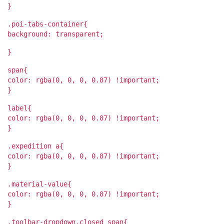
}
.poi-tabs-container{
background: transparent;
}
span{
color: rgba(0, 0, 0, 0.87) !important;
}
label{
color: rgba(0, 0, 0, 0.87) !important;
}
.expedition a{
color: rgba(0, 0, 0, 0.87) !important;
}
.material-value{
color: rgba(0, 0, 0, 0.87) !important;
}
.toolbar-dropdown.closed span{