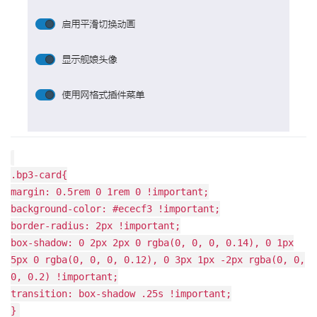
.bp3-card{
margin: 0.5rem 0 1rem 0 !important;
background-color: #ececf3 !important;
border-radius: 2px !important;
box-shadow: 0 2px 2px 0 rgba(0, 0, 0, 0.14), 0 1px
5px 0 rgba(0, 0, 0, 0.12), 0 3px 1px -2px rgba(0, 0,
0, 0.2) !important;
transition: box-shadow .25s !important;
}