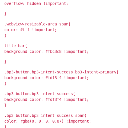
overflow: hidden !important;
}
.webview-resizable-area span{
color: #fff !important;
}
title-bar{
background-color: #fbc3c8 !important;
}
.bp3-button.bp3-intent-success.bp3-intent-primary{
background-color: #fdf3f4 !important;
}
.bp3-button.bp3-intent-success{
background-color: #fdf3f4 !important;
}
.bp3-button.bp3-intent-success span{
color: rgba(0, 0, 0, 0.87) !important;
}