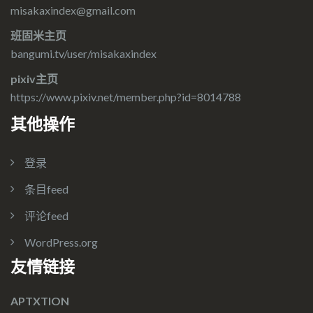
misakaxindex@gmail.com
班固米主页
bangumi.tv/user/misakaxindex
pixiv主页
https://www.pixiv.net/member.php?id=8014788
其他操作
登录
条目feed
评论feed
WordPress.org
友情链接
APTXTION