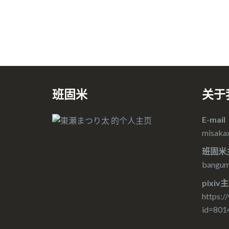
班固米
关于
E-mail
misaka
班固米
bangumi
pixiv
https:/
id=801