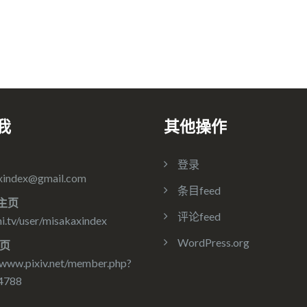
我
其他操作
登录
xindex@gmail.com
条目feed
主页
评论feed
.tv/user/misakaxindex
WordPress.org
主页
/www.pixiv.net/member.php?
4788