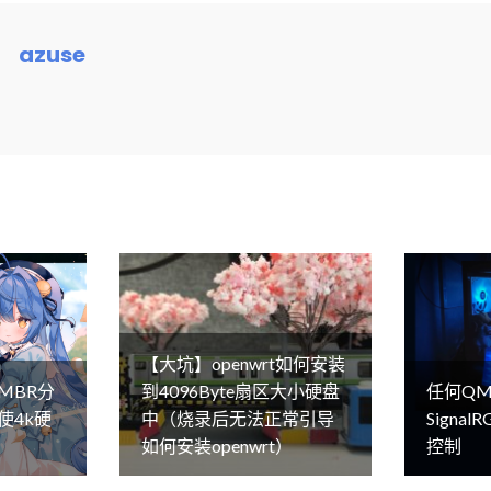
azuse
【大坑】openwrt如何安装
MBR分
到4096Byte扇区大小硬盘
任何QM
使4k硬
中（烧录后无法正常引导
Signa
如何安装openwrt）
控制