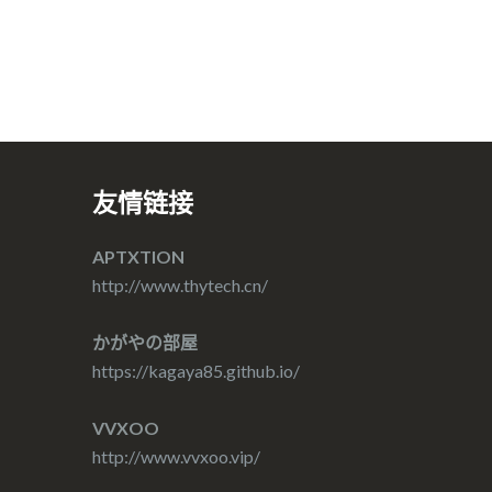
友情链接
APTXTION
http://www.thytech.cn/
かがやの部屋
https://kagaya85.github.io/
VVXOO
http://www.vvxoo.vip/