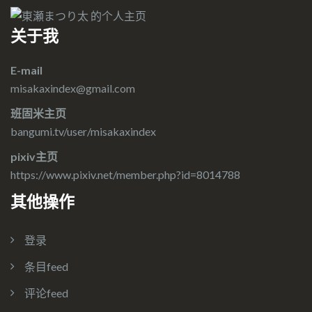
关于我
E-mail
misakaxindex@gmail.com
班固米主页
bangumi.tv/user/misakaxindex
pixiv主页
https://www.pixiv.net/member.php?id=8014788
其他操作
登录
条目feed
评论feed