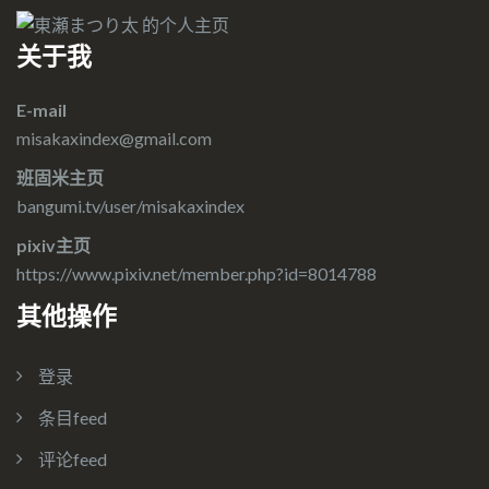
关于我
E-mail
misakaxindex@gmail.com
班固米主页
bangumi.tv/user/misakaxindex
pixiv主页
https://www.pixiv.net/member.php?id=8014788
其他操作
登录
条目feed
评论feed