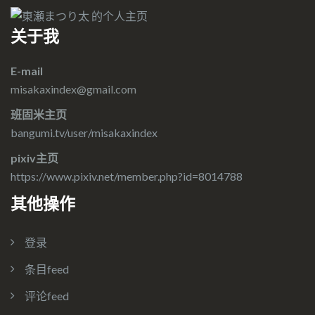
关于我
E-mail
misakaxindex@gmail.com
班固米主页
bangumi.tv/user/misakaxindex
pixiv主页
https://www.pixiv.net/member.php?id=8014788
其他操作
登录
条目feed
评论feed