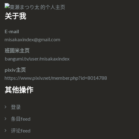
关于我
E-mail
misakaxindex@gmail.com
班固米主页
bangumi.tv/user/misakaxindex
pixiv主页
https://www.pixiv.net/member.php?id=8014788
其他操作
登录
条目feed
评论feed