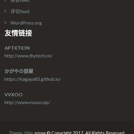
评论feed
WordPress.org
友情链接
APTXTION
http://www.thytech.cn/
かがやの部屋
https://kagaya85.github.io/
VVXOO
http://www.vvxoo.vip/
Theme:
Illdy
.
azuse © Copyright 2017. All Rights Reserved.