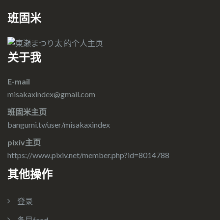
班固米
关于我
E-mail
misakaxindex@gmail.com
班固米主页
bangumi.tv/user/misakaxindex
pixiv主页
https://www.pixiv.net/member.php?id=8014788
其他操作
登录
条目feed