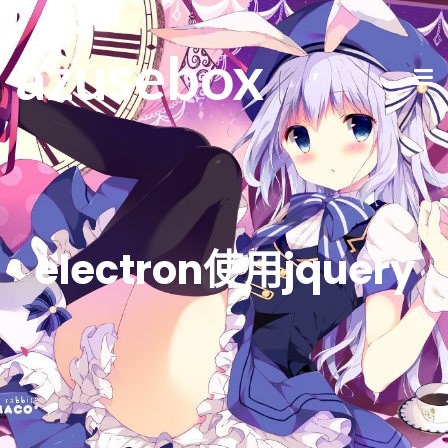
azusebox
electron使用jquery