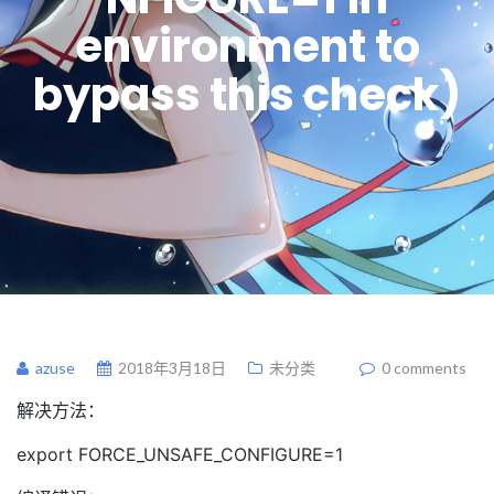
environment to
bypass this check)
azuse
2018年3月18日
未分类
0 comments
解决方法：
export FORCE_UNSAFE_CONFIGURE=1