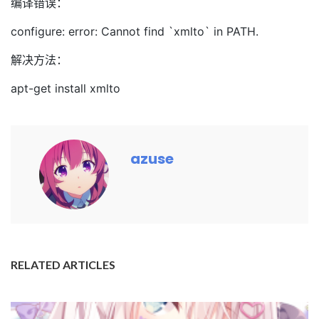
编译错误：
configure: error: Cannot find `xmlto` in PATH.
解决方法：
apt-get install xmlto
azuse
RELATED ARTICLES