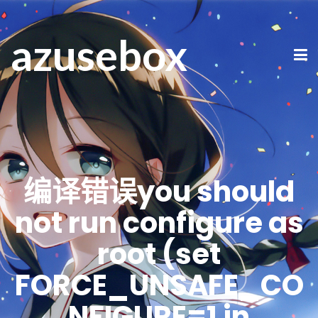
azusebox
编译错误you should
not run configure as
root (set
FORCE_UNSAFE_CO
NFIGURE=1 in