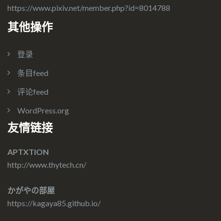
https://www.pixiv.net/member.php?id=8014788
其他操作
登录
条目feed
评论feed
WordPress.org
友情链接
APTXTION
http://www.thytech.cn/
かがやの部屋
https://kagaya85.github.io/