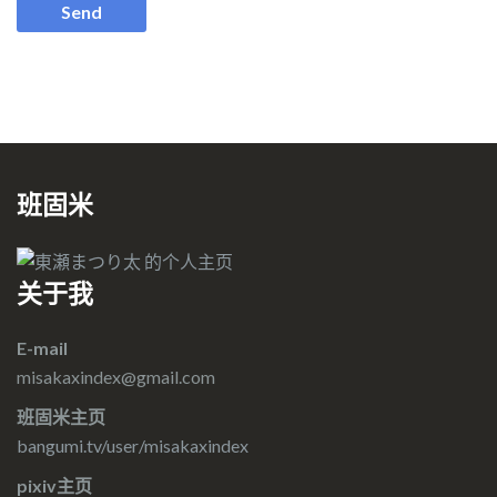
班固米
关于我
E-mail
misakaxindex@gmail.com
班固米主页
bangumi.tv/user/misakaxindex
pixiv主页