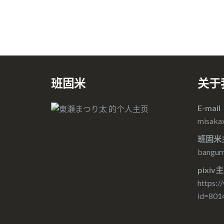
班固米
关于
E-mail
misaka
班固米
bangumi
pixiv
https:/
id=801