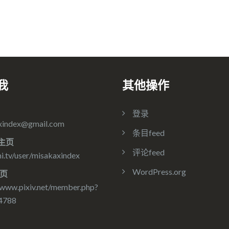
我
其他操作
登录
xindex@gmail.com
条目feed
主页
评论feed
.tv/user/misakaxindex
WordPress.org
主页
/www.pixiv.net/member.php?
4788