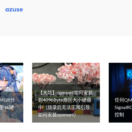
azuse
【大坑】openwrt如何安装
MBR分
到4096Byte扇区大小硬盘
任何QM
使4k硬
中（烧录后无法正常引导
Signa
如何安装openwrt）
控制