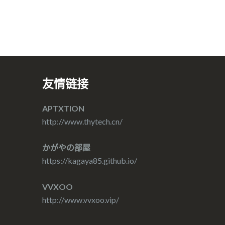
友情链接
APTXTION
http://www.thytech.cn/
かがやの部屋
https://kagaya85.github.io/
VVXOO
http://www.vvxoo.vip/