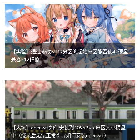
【实验】通过修改MBR分区的起始扇区能否使4k硬盘
兼容512镜像
【大坑】openwrt如何安装到4096Byte扇区大小硬盘
中（烧录后无法正常引导如何安装openwrt）