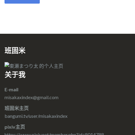
班固米
关于我
E-mail
misakaxindex@gmail.com
班固米主页
bangumi.tv/user/misakaxindex
pixiv主页
https://www.pixiv.net/member.php?id=8014788