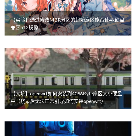
【实验】通过修改MBR分区的起始扇区能否使4k硬盘
兼容512镜像
【大坑】openwrt如何安装到4096Byte扇区大小硬盘
中（烧录后无法正常引导如何安装openwrt）