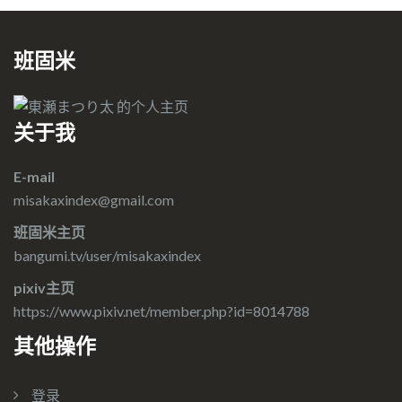
班固米
关于我
E-mail
misakaxindex@gmail.com
班固米主页
bangumi.tv/user/misakaxindex
pixiv主页
https://www.pixiv.net/member.php?id=8014788
其他操作
登录