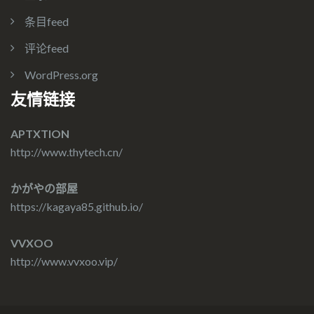
条目feed
评论feed
WordPress.org
友情链接
APTXTION
http://www.thytech.cn/
かがやの部屋
https://kagaya85.github.io/
VVXOO
http://www.vvxoo.vip/